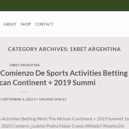
ABOUT
SHOP
CONTACT
CATEGORY ARCHIVES:
1XBET ARGENTINA
1XBET ARGENTINA
Comienzo De Sports Activities Betting
ican Continent + 2019 Summi
ON
SEPTEMBER 4, 2022
BY
ORGANICSPACES
Activities Betting West The African Continent + 2019 Summit 1
s 2023 Content ¿cuánto Podra Hacer Como Afiliado? Reseña De