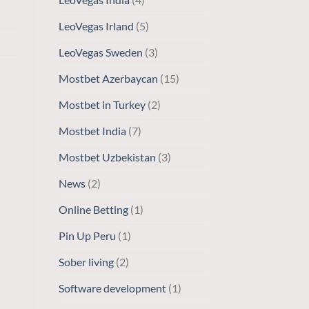
LeoVegas Irland
(5)
LeoVegas Sweden
(3)
Mostbet Azerbaycan
(15)
Mostbet in Turkey
(2)
Mostbet India
(7)
Mostbet Uzbekistan
(3)
News
(2)
Online Betting
(1)
Pin Up Peru
(1)
Sober living
(2)
Software development
(1)