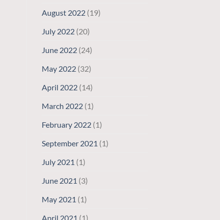
August 2022
(19)
July 2022
(20)
June 2022
(24)
May 2022
(32)
April 2022
(14)
March 2022
(1)
February 2022
(1)
September 2021
(1)
July 2021
(1)
June 2021
(3)
May 2021
(1)
April 2021
(1)