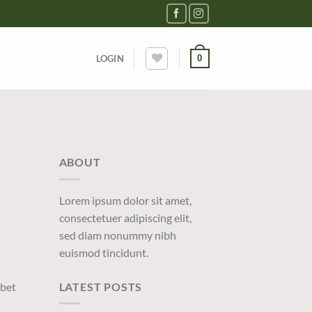
0
LOGIN
ABOUT
Lorem ipsum dolor sit amet,
consectetuer adipiscing elit,
sed diam nonummy nibh
euismod tincidunt.
LATEST POSTS
xbet