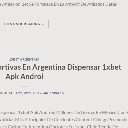
filiación Bet Se Fortalece En La Attivit? De Afiliados Catas
CONTINUE READING
→
1XBET ARGENTINA
rtivas En Argentina Dispensar 1xbet
Apk Androi
ON
AUGUST 22, 2022
BY
ORGANICSPACES
Dispensar 1xbet Apk Android Millones De Gentes En México Con 
ticias Más Principales De Corrientes Content Código Promocio
Jack Casino En Argentina Opciones En 1xbet Chile Tienda De