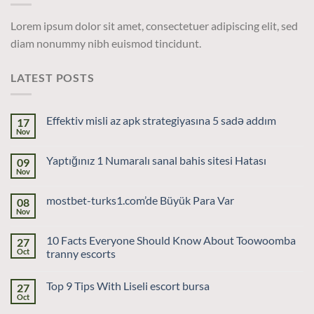
Lorem ipsum dolor sit amet, consectetuer adipiscing elit, sed
diam nonummy nibh euismod tincidunt.
LATEST POSTS
Effektiv misli az apk strategiyasına 5 sadə addım
17
Nov
Yaptığınız 1 Numaralı sanal bahis sitesi Hatası
09
Nov
mostbet-turks1.com’de Büyük Para Var
08
Nov
10 Facts Everyone Should Know About Toowoomba
27
Oct
tranny escorts
Top 9 Tips With Liseli escort bursa
27
Oct