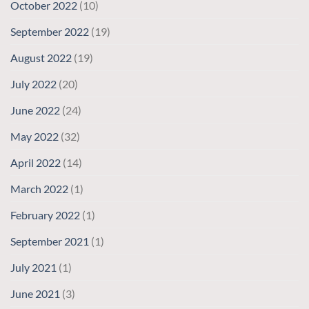
October 2022
(10)
September 2022
(19)
August 2022
(19)
July 2022
(20)
June 2022
(24)
May 2022
(32)
April 2022
(14)
March 2022
(1)
February 2022
(1)
September 2021
(1)
July 2021
(1)
June 2021
(3)