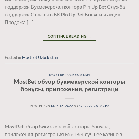
поддержки Букмекерская контора Pin Up Bet Служба
поддержки Отзывы о БК Pin Up Bet Бонусы и акции
Продажа […]
CONTINUE READING
→
Posted in
Mostbet Uzbekistan
MOSTBET UZBEKISTAN
MostBet обзор букмекерской конторы
бонусы, приложения, регистраци
POSTED ON
MAY 13, 2022
BY
ORGANICSPACES
MostBet обзор букмекерской конторы бонусы,
приложения, регистрация MostBet лучшее казино в