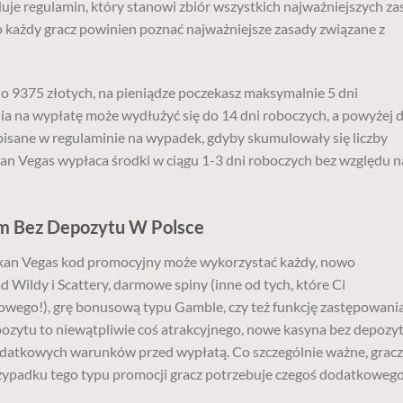
iduje regulamin, który stanowi zbiór wszystkich najważniejszych za
każdy gracz powinien poznać najważniejsze zasady związane z
do 9375 złotych, na pieniądze poczekasz maksymalnie 5 dni
nia na wypłatę może wydłużyć się do 14 dni roboczych, a powyżej 
zapisane w regulaminie na wypadek, gdyby skumulowały się liczby
kan Vegas wypłaca środki w ciągu 1-3 dni roboczych bez względu n
em Bez Depozytu W Polsce
Vulkan Vegas kod promocyjny może wykorzystać każdy, nowo
ad Wildy i Scattery, darmowe spiny (inne od tych, które Ci
ego!), grę bonusową typu Gamble, czy też funkcję zastępowani
epozytu to niewątpliwie coś atrakcyjnego, nowe kasyna bez depozy
odatkowych warunków przed wypłatą. Co szczególnie ważne, gracz
rzypadku tego typu promocji gracz potrzebuje czegoś dodatkowego