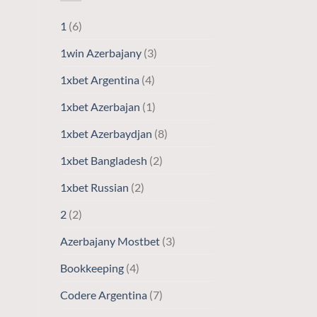
1
(6)
1win Azerbajany
(3)
1xbet Argentina
(4)
1xbet Azerbajan
(1)
1xbet Azerbaydjan
(8)
1xbet Bangladesh
(2)
1xbet Russian
(2)
2
(2)
Azerbajany Mostbet
(3)
Bookkeeping
(4)
Codere Argentina
(7)