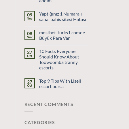
addım
Yaptığınız 1 Numaralı
09
Nov
sanal bahis sitesi Hatası
mostbet-turks1.com’de
08
Nov
Büyük Para Var
10 Facts Everyone
27
Oct
Should Know About
Toowoomba tranny
escorts
Top 9 Tips With Liseli
27
Oct
escort bursa
RECENT COMMENTS
CATEGORIES