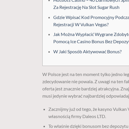
Za Rejestrację Na Slot Sugar Rush
Gdzie Wpisać Kod Promocyjny Podcz
Rejestracji W Vulkan Vegas?
Jak Można Wypłacić Wygrane Zdobyt
Pomocą Ice Casino Bonus Bez Depozy
W Jaki Sposób Aktywować Bonus?
W Polsce jest na ten moment tylko jedno leg
zdecydowanie nie powala. Z uwagi na ten fak
oferta jest znacznie bardziej atrakcyjna. Zn
musi jedynie wybrać najbardziej odpowiada
Zacznijmy już od tego, że kasyno Vulkan 
własnością firmy Daleos LTD.
To właśnie dzięki bonusom bez depozytu i