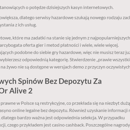
tanowiących o potędze dzisiejszych kasyn internetowych.
owiększa, dlatego serwisy hazardowe szukają nowego rodzaju zac
tania z ich usług.
towe, które ma zadatki na stanie się jednym z najpopularniejszyc
rcybogata oferta gier i metod płatności i wiele, wiele więcej.
jących podobne do siebie gry hazardowe, więc nie musisz teraz ju
e wybierzesz odpowiednią kategorię. Stwierdzenie „prawie wszystki
rii na żywo nie są dostępne w wersjach demo z przyczyn oczywistych
wych Spinów Bez Depozytu Za
Or Alive 2
 prawne w Polsce są restrykcyjne, co przekłada się na niezbyt dużą
asyno online legalne bez depozytu. Również uzyskanie informacji 
 dlatego bardzo ważna jest odpowiednia selekcja. W przypadku
kcji, czego przykładem jest casino cashback. Poszczególne nagrody