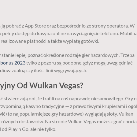
 ją pobrać z App Store oraz bezpośrednio ze strony operatora. W
a pełny dostęp do kasyna online na wyciągnięcie telefonu. Mobiln
, realizowane płatności a także wypłatę gotówki.
stanie lepiej poznać określone rodzaje gier hazardowych. Trzeba
s bonus 2023
tylko z pozoru są podobne, gdyż mogą uwzględniać
owizualną czy ilości linii wygrywających.
yjny Od Wulkan Vegas?
ść stwierdzają oni, że trafili na coś naprawdę niesamowitego. Gry 
rzypominają kasyno tradycyjne — z prawdziwymi krupierami i ogó
iwić (to najpopularniejsze gry hazardowe) wyglądają sloty. Vulkan
 różnych dostawców. Na stronie Vulkan Vegas możesz grać choci
od Play n Go, ale nie tylko.