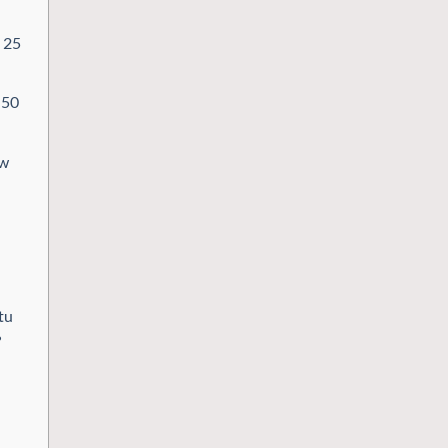
 25
 50
ów
tu
?