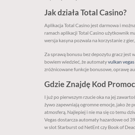
Jak działa Total Casino?
Aplikacja Total Casino jest darmowa i można
ramach aplikacji Total Casino użytkownik m
wersja kasyna pozwala na korzystanie z gier
Za sprawą bonusu bez depozytu gracz jest w 
bowiem wiedzieć, że automaty
vulkan vega
zróżnicowane funkcje bonusowe, oprawę audi
Gdzie Znajdę Kod Promoc
I już po pierwszym rzucie oka na jej zawarto
żywo zapewniają ogromne emocje, jako że p
atmosferą. Najlepiej i nie ma się co temu dz
Vegas dostarcza automaty hazardowe od 39
w slot Starburst od NetEnt czy Book of Dead 