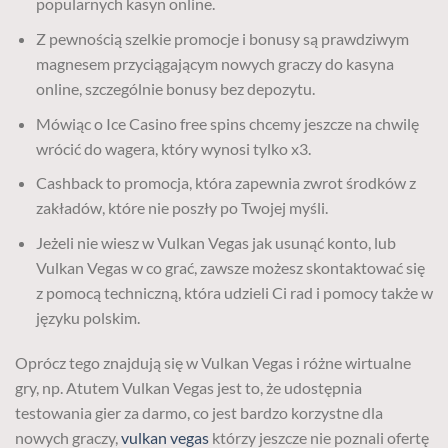
popularnych kasyn online.
Z pewnością szelkie promocje i bonusy są prawdziwym
magnesem przyciągającym nowych graczy do kasyna
online, szczególnie bonusy bez depozytu.
Mówiąc o Ice Casino free spins chcemy jeszcze na chwilę
wrócić do wagera, który wynosi tylko x3.
Cashback to promocja, która zapewnia zwrot środków z
zakładów, które nie poszły po Twojej myśli.
Jeżeli nie wiesz w Vulkan Vegas jak usunąć konto, lub
Vulkan Vegas w co grać, zawsze możesz skontaktować się
z pomocą techniczną, która udzieli Ci rad i pomocy także w
języku polskim.
Oprócz tego znajdują się w Vulkan Vegas i różne wirtualne
gry, np. Atutem Vulkan Vegas jest to, że udostępnia
testowania gier za darmo, co jest bardzo korzystne dla
nowych graczy,
vulkan vegas
którzy jeszcze nie poznali ofertę