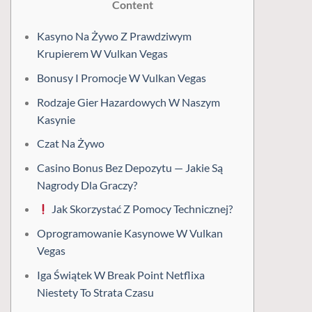
Content
Kasyno Na Żywo Z Prawdziwym
Krupierem W Vulkan Vegas
Bonusy I Promocje W Vulkan Vegas
Rodzaje Gier Hazardowych W Naszym
Kasynie
Czat Na Żywo
Casino Bonus Bez Depozytu — Jakie Są
Nagrody Dla Graczy?
Jak Skorzystać Z Pomocy Technicznej?
Oprogramowanie Kasynowe W Vulkan
Vegas
Iga Świątek W Break Point Netflixa
Niestety To Strata Czasu