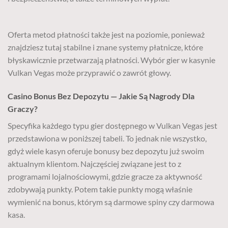
Oferta metod płatności także jest na poziomie, ponieważ
znajdziesz tutaj stabilne i znane systemy płatnicze, które
błyskawicznie przetwarzają płatności. Wybór gier w kasynie
Vulkan Vegas może przyprawić o zawrót głowy.
Casino Bonus Bez Depozytu — Jakie Są Nagrody Dla
Graczy?
Specyfika każdego typu gier dostępnego w Vulkan Vegas jest
przedstawiona w poniższej tabeli. To jednak nie wszystko,
gdyż wiele kasyn oferuje bonusy bez depozytu już swoim
aktualnym klientom. Najczęściej związane jest to z
programami lojalnościowymi, gdzie gracze za aktywność
zdobywają punkty. Potem takie punkty mogą właśnie
wymienić na bonus, którym są darmowe spiny czy darmowa
kasa.