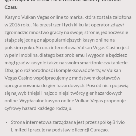
Czasu
Kasyno Vulkan Vegas online to marka, która została założona
w 2016 roku. Na przestrzeni tych kilku lat operator zdążył
zgromadzić mnóstwo graczy na swojej stronie, jednocześnie
stając się jedną z najpopularniejszych kasyn online na
polskim rynku. Strona internetowa Vulkan Vegas Casino jest
w pełni mobilna, dlatego bez problemu i wygodnie będziesz
mógł grać w kasynie także na swoim smartfonie czy tablecie.
Dbając o różnorodność i kompleksować oferty, w Vulkan
Vegas Casino współpracujemy z mnóstwem dostawców
oprogramowania do gier hazardowych. Pośród nich pojawią
się najwybitniejsi i najzdolniejsi twórcy gier hazardowych
online. Wypłacalne kasyno online Vulkan Vegas proponuje
cyfrowy hazard każdego rodzaju.
Strona internetowa zarządzana jest przez spółkę Brivio
Limited i pracuje na podstawie licencji Curaçao.