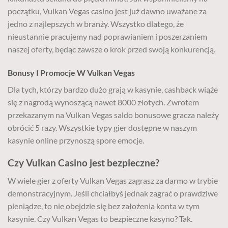
początku, Vulkan Vegas casino jest już dawno uważane za
jedno z najlepszych w branży. Wszystko dlatego, że
nieustannie pracujemy nad poprawianiem i poszerzaniem
naszej oferty, będąc zawsze o krok przed swoją konkurencją.
Bonusy I Promocje W Vulkan Vegas
Dla tych, którzy bardzo dużo grają w kasynie, cashback wiąże
się z nagrodą wynoszącą nawet 8000 złotych. Zwrotem
przekazanym na Vulkan Vegas saldo bonusowe gracza należy
obrócić 5 razy. Wszystkie typy gier dostępne w naszym
kasynie online przynoszą spore emocje.
Czy Vulkan Casino jest bezpieczne?
W wiele gier z oferty Vulkan Vegas zagrasz za darmo w trybie
demonstracyjnym. Jeśli chciałbyś jednak zagrać o prawdziwe
pieniądze, to nie obejdzie się bez założenia konta w tym
kasynie. Czy Vulkan Vegas to bezpieczne kasyno? Tak.