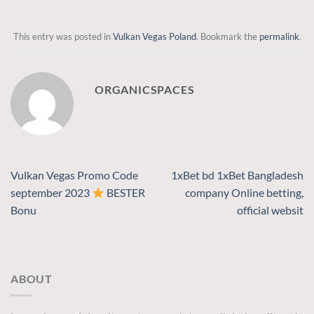
This entry was posted in
Vulkan Vegas Poland
. Bookmark the
permalink
.
ORGANICSPACES
Vulkan Vegas Promo Code
1xBet bd 1xBet Bangladesh
september 2023
BESTER
company Online betting,
Bonu
official websit
ABOUT