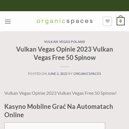
Skip
to
content
0
VULKAN VEGAS POLAND
Vulkan Vegas Opinie 2023 Vulkan
Vegas Free 50 Spinow
POSTED ON
JUNE 2, 2022
BY
ORGANICSPACES
Vulkan Vegas Opinie 2023 Vulkan Vegas Free 50 Spinow!
Kasyno Mobilne Grać Na Automatach
Online