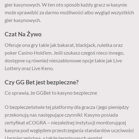
gier kasynowych. W ten oto sposób każdy gracz w kasynie
może sprawdzić za darmo możliwości albo wygląd wszystkich
gier kasynowych.
Czat Na Żywo
Oferuje ona gry takie jak bakarat, blackjack, ruletka oraz
poker Casino Hold’em. Jeśli szukasz czegoś nieco innego,
dostępne są również nieszablonowe opcje takie jak Live
Lottery oraz Live Keno.
Czy GG Bet jest bezpieczne?
Co sprawia, że GGBet to kasyno bezpieczne
O bezpieczeństwie tej platformy dla gracza i jego pieniędzy
przekonują nas następujące czynniki: Kasyno posiada
certyfikat eCOGRA – niezależnej instytucji monitorującej
kasyna pod względem przestrzegania standardów uczciwości
i bezpieczeństwa, a także terminowych wypłat.