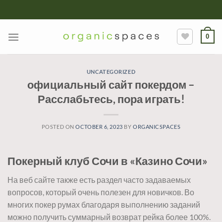
Skip
to
content
0
UNCATEGORIZED
официальный сайт покердом –
Расслабьтесь, пора играть!
POSTED ON
OCTOBER 6, 2023
BY
ORGANICSPACES
Покерный клуб Сочи в «Казино Сочи»
На веб сайте также есть раздел часто задаваемых
вопросов, который очень полезен для новичков. Во
многих покер румах благодаря выполнению заданий
можно получить суммарный возврат рейка более 100%.