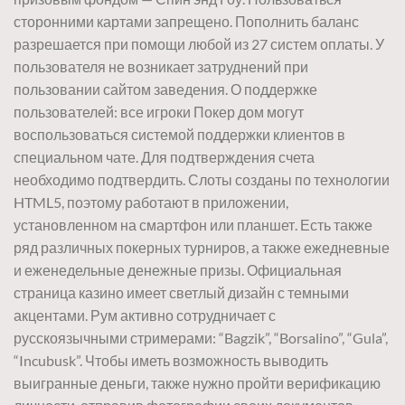
сторонними картами запрещено. Пополнить баланс
разрешается при помощи любой из 27 систем оплаты. У
пользователя не возникает затруднений при
пользовании сайтом заведения. О поддержке
пользователей: все игроки Покер дом могут
воспользоваться системой поддержки клиентов в
специальном чате. Для подтверждения счета
необходимо подтвердить. Слоты созданы по технологии
HTML5, поэтому работают в приложении,
установленном на смартфон или планшет. Есть также
ряд различных покерных турниров, а также ежедневные
и еженедельные денежные призы. Официальная
страница казино имеет светлый дизайн с темными
акцентами. Рум активно сотрудничает с
русскоязычными стримерами: “Bagzik”, “Borsalino”, “Gula”,
“Incubusk”. Чтобы иметь возможность выводить
выигранные деньги, также нужно пройти верификацию