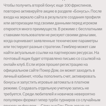
Чтобы получить второй бонус еще 100 фриспинов,
повторно активируйте акцию в разделе «Бонусы». После
входа на зеркало сайта в результате создания профиля
или авторизации под своими данными перед игроком
откроется много преимуществ. В режиме с бесплатными
ставками пользователи не рискуют своими деньгами,
когда оценивают заявленные технические параметры
или тестируют разные стратегии. Гемблер может сам
найти актуальные ссылки на партнерских ресурсах. На
почтовый ящик будет отправлено письмо со ссылкой на
онлайн клуб. Если игрок прошел регистрацию на
официальном сайте Покер Дом, он может заходить в
личный кабинет, чтобы пополнить счет, активировать
бонусы и запустить игровые автоматы в платном
режиме. Создавать отдельную учетную запись не
требуется. Среди любителей и новичков невероятно
популярен формат гипер турбо турниров со случайным
призовым фондом — Спин энд Гоу. Пользоваться